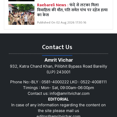
Raebareli News :
फंदे से लटका मिला
विवाहिता की मौत, पति समेत पांच पर दहेज हत्या
का केस
Published On 02 Aug 2026 17:30:16
Contact Us
Amrit Vichar
932, Katra Chand Khan, Pilibhit Bypass Road Bareilly
(U.P) 243001
Phone No:-BLY : 0581-4000222 LKO : 0522-4008111
Timings : Mon- Sat, 09:00am-06:00pm
Contact us:
info@amritvichar.com
EDITORIAL
In case of any information regarding the content on
the site please mail us
editor@amritvichar.com