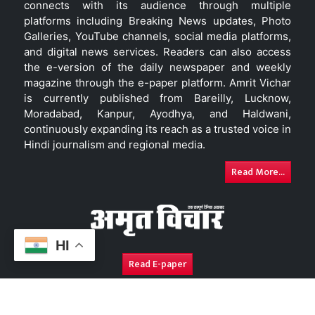
connects with its audience through multiple
platforms including Breaking News updates, Photo
Galleries, YouTube channels, social media platforms,
and digital news services. Readers can also access
the e-version of the daily newspaper and weekly
magazine through the e-paper platform. Amrit Vichar
is currently published from Bareilly, Lucknow,
Moradabad, Kanpur, Ayodhya, and Haldwani,
continuously expanding its reach as a trusted voice in
Hindi journalism and regional media.
Read More...
HI
Read E-paper
About Us
Contact Us
Complaint Redressal
Disc