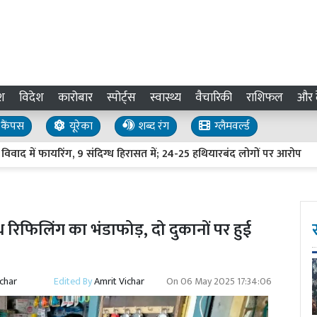
श
विदेश
कारोबार
स्पोर्ट्स
स्वास्थ्य
वैचारिकी
राशिफल
और द
कैंपस
यूरेका
शब्द रंग
ग्लैमवर्ल्ड
 फायरिंग, 9 संदिग्ध हिरासत में; 24-25 हथियारबंद लोगों पर आरोप
UP 
ैध रिफिलिंग का भंडाफोड़, दो दुकानों पर हुई
ichar
Edited By
Amrit Vichar
On
06 May 2025 17:34:06