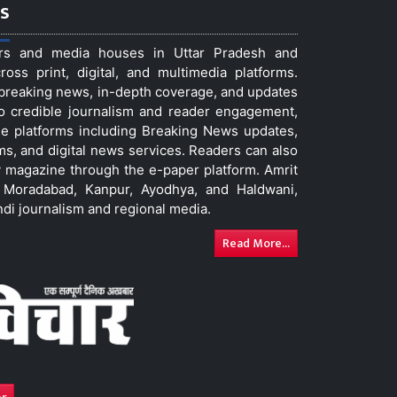
s
ers and media houses in Uttar Pradesh and
ss print, digital, and multimedia platforms.
t breaking news, in-depth coverage, and updates
to credible journalism and reader engagement,
le platforms including Breaking News updates,
ms, and digital news services. Readers can also
 magazine through the e-paper platform. Amrit
w, Moradabad, Kanpur, Ayodhya, and Haldwani,
ndi journalism and regional media.
Read More...