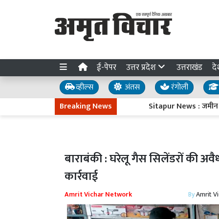
ई-पेपर
उत्तर प्रदेश
उत्तराखंड
दे
व्हील्स
अंतस
रंगोली
Breaking News
Sitapur News : जमीन विवाद में
बाराबंकी : घरेलू गैस सिलेंडरों की अव
कार्रवाई
Amrit Vichar Network
By
Amrit V