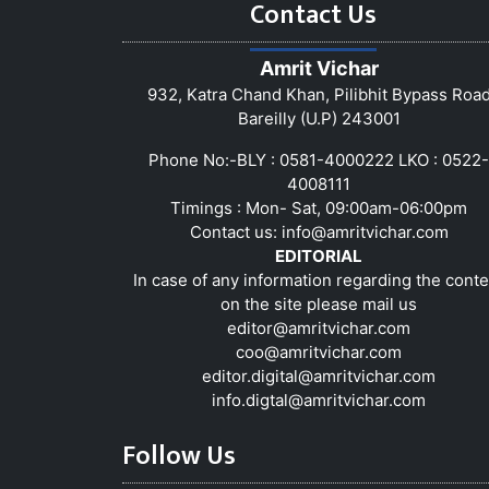
Contact Us
Amrit Vichar
932, Katra Chand Khan, Pilibhit Bypass Roa
Bareilly (U.P) 243001
Phone No:-BLY : 0581-4000222 LKO : 0522-
4008111
Timings : Mon- Sat, 09:00am-06:00pm
Contact us:
info@amritvichar.com
EDITORIAL
In case of any information regarding the conte
on the site please mail us
editor@amritvichar.com
coo@amritvichar.com
editor.digital@amritvichar.com
info.digtal@amritvichar.com
Follow Us