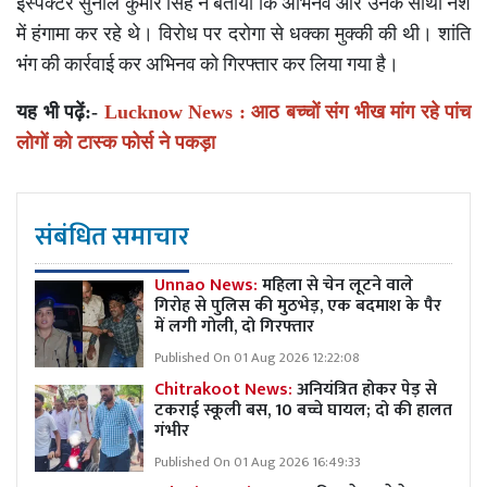
इंस्पेक्टर
सुनील
कुमार
सिंह
ने
बताया
कि
अभिनव
और
उनके
साथी
नशे
में
हंगामा
कर
रहे
थे।
विरोध
पर
दरोगा
से
धक्का
मुक्की
की
थी।
शांति
भंग
की
कार्रवाई
कर
अभिनव
को
गिरफ्तार
कर
लिया
गया
है।
यह भी पढ़ें:-
Lucknow News : आठ बच्चों संग भीख मांग रहे पांच
लोगों को टास्क फोर्स ने पकड़ा
संबंधित समाचार
Unnao News:
महिला से चेन लूटने वाले
गिरोह से पुलिस की मुठभेड़, एक बदमाश के पैर
में लगी गोली, दो गिरफ्तार
Published On 01 Aug 2026 12:22:08
Chitrakoot News:
अनियंत्रित होकर पेड़ से
टकराई स्कूली बस, 10 बच्चे घायल; दो की हालत
गंभीर
Published On 01 Aug 2026 16:49:33