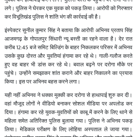
लगे।
पुलिस
ने
घेरकर
एक
युवक
को
पकड़
लिया।
आरोपी
को
गिरफ्तार
कर
विभूतिखंड
पुलिस
ने
शांति
भंग
की
कार्रवाई
की
है।
इंस्पेक्टर
सुनील
कुमार
सिंह
ने
बताया
कि
आरोपी
अभिनव
प्रताप
सिंह
आजमगढ़
के
गोपालपुर
सिंधारी
न्यू
बस्ती
का
रहने
वाला
है।
देर
रात
12:45
करीब
बजे
समिट
बिल्डिंग
के
बाहर
निकलकर
परिसर
में
अभिनव
-
उसके
कुछ
दोस्त
और
युवतियां
हंगामा
कर
रहे
थे।
गाली
गलौज
करते
हुए
वह
बाहर
भी
डांस
कर
रहे
थे।
बवाल
बढ़ने
पर
दरोगा
मौके
पर
पहुंचे।
उन्होंने
समझाकर
शांत
कराने
और
बाहर
निकालने
का
प्रयास
किया।
इस
पर
अभिनव
बहस
करने
लगा।
यही
नहीं
अभिनव
ने
धक्का
मुक्की
कर
दरोगा
से
हाथापाई
शुरु
कर
दी।
वहां
मौजूद
लोगों
ने
वीडियो
बनाकर
सोशल
मीडिया
पर
अपलोड
कर
-
दिया।
हंगामा
कर
रहे
युवक
युवतियों
को
काबू
में
करने
के
लिए
थाने
से
महिला
समेत
अतिरिक्त
पुलिस
बुलाया
गया।
पुलिस
ने
अभिनव
पकड़
लिया।
मेडिकल
परीक्षण
के
लिए
लोहिया
अस्पताल
ले
जाया
गया।