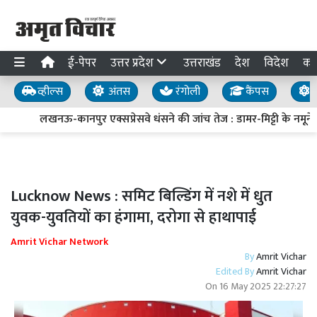
ई-पेपर
उत्तर प्रदेश
उत्तराखंड
देश
विदेश
का
व्हील्स
अंतस
रंगोली
कैंपस
य
लखनऊ-कानपुर एक्सप्रेसवे धंसने की जांच तेज : डामर-मिट्टी के नमूने ल
Lucknow News : समिट बिल्डिंग में नशे में धुत
युवक-युवतियों का हंगामा, दरोगा से हाथापाई
Amrit Vichar Network
By
Amrit Vichar
Edited By
Amrit Vichar
On
16 May 2025 22:27:27