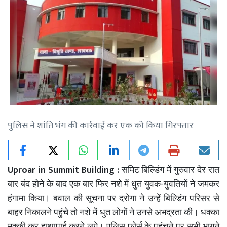
पुलिस ने शांति भंग की कार्रवाई कर एक को किया गिरफ्तार
Uproar in Summit Building :
समिट
बिल्डिंग
में
गुरुवार
देर
रात
-
बार
बंद
होने
के
बाद
एक
बार
फिर
नशे
में
धुत
युवक
युवतियों
ने
जमकर
हंगामा
किया।
बवाल
की
सूचना
पर
दरोगा
ने
उन्हें
बिल्डिंग
परिसर
से
बाहर
निकालने
पहुंचे
तो
नशे
में
धुत
लोगों
ने
उनसे
अभद्रता
की।
धक्का
मुक्की
कर
हाथापाई
करने
लगे।
पुलिस
फोर्स
के
पहुंचने
पर
सभी
भागने