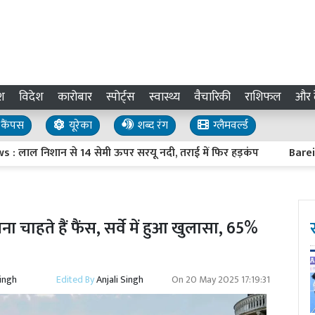
श
विदेश
कारोबार
स्पोर्ट्स
स्वास्थ्य
वैचारिकी
राशिफल
और द
कैंपस
यूरेका
शब्द रंग
ग्लैमवर्ल्ड
सेमी ऊपर सरयू नदी, तराई में फिर हड़कंप
Bareilly News : दहेज बेच
चाहते हैं फैंस, सर्वे में हुआ खुलासा, 65%
Singh
Edited By
Anjali Singh
On
20 May 2025 17:19:31