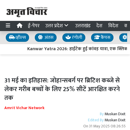
ई-पेपर
उत्तर प्रदेश
उत्तराखंड
देश
विदेश
का
व्हील्स
अंतस
रंगोली
कैंपस
य
Kanwar Yatra 2026: हाईटेक हुई कांवड़ यात्रा, एक क्लिक 
31 मई का इतिहास: जोहान्सबर्ग पर ब्रिटिश कब्जे से
लेकर गरीब बच्चों के लिए 25% सीटें आरक्षित करने
तक
Amrit Vichar Network
By
Muskan Dixit
Edited By
Muskan Dixit
On
31 May 2025 08:26:55