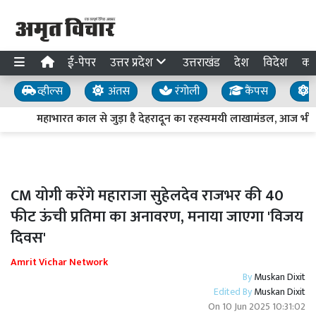
ई-पेपर
उत्तर प्रदेश
उत्तराखंड
देश
विदेश
का
व्हील्स
अंतस
रंगोली
कैंपस
य
महाभारत काल से जुड़ा है देहरादून का रहस्यमयी लाखामंडल, आज भी मौज
CM योगी करेंगे महाराजा सुहेलदेव राजभर की 40
फीट ऊंची प्रतिमा का अनावरण, मनाया जाएगा 'विजय
दिवस'
Amrit Vichar Network
By
Muskan Dixit
Edited By
Muskan Dixit
On
10 Jun 2025 10:31:02