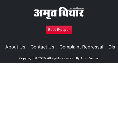
Read E-paper
About Us
Contact Us
Complaint Redressal
Disc
Copyright © 2026. All Rights Reserved By
Amrit Vichar.