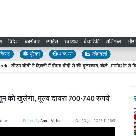
श
विदेश
कारोबार
स्पोर्ट्स
स्वास्थ्य
वैचारिकी
राशिफल
और द
कैंपस
यूरेका
शब्द रंग
ग्लैमवर्ल्ड
ोगी ने दिल्ली में पीएम मोदी से की मुलाकात, बोले- मार्गदर्शन से मिलती है 
को खुलेगा, मूल्य दायरा 700-740 रुपये
ichar
Edited By
Amrit Vichar
On
20 Jun 2025 11:26:51