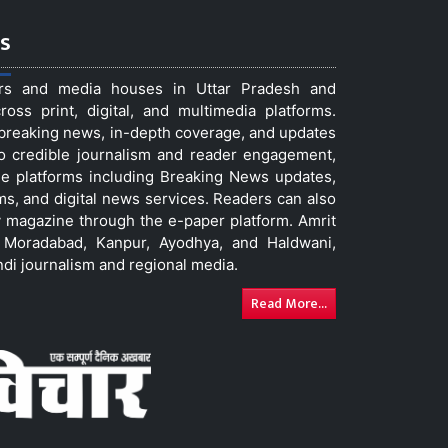
s
ers and media houses in Uttar Pradesh and
ss print, digital, and multimedia platforms.
t breaking news, in-depth coverage, and updates
to credible journalism and reader engagement,
le platforms including Breaking News updates,
ms, and digital news services. Readers can also
 magazine through the e-paper platform. Amrit
w, Moradabad, Kanpur, Ayodhya, and Haldwani,
ndi journalism and regional media.
Read More...