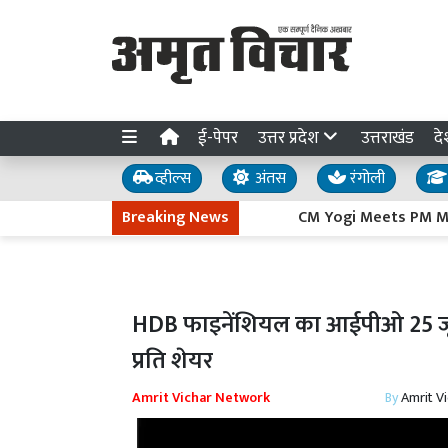
ई-पेपर
उत्तर प्रदेश
उत्तराखंड
दे
व्हील्स
अंतस
रंगोली
Breaking News
CM Yogi Meets PM Modi : सीएम य
HDB फाइनेंशियल का आईपीओ 25 जून 
प्रति शेयर
Amrit Vichar Network
By
Amrit V