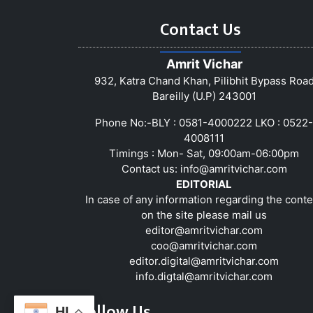
Contact Us
Amrit Vichar
932, Katra Chand Khan, Pilibhit Bypass Roa
Bareilly (U.P) 243001
Phone No:-BLY : 0581-4000222 LKO : 0522-
4008111
Timings : Mon- Sat, 09:00am-06:00pm
Contact us:
info@amritvichar.com
EDITORIAL
In case of any information regarding the conte
on the site please mail us
editor@amritvichar.com
coo@amritvichar.com
editor.digital@amritvichar.com
info.digtal@amritvichar.com
Follow Us
HI