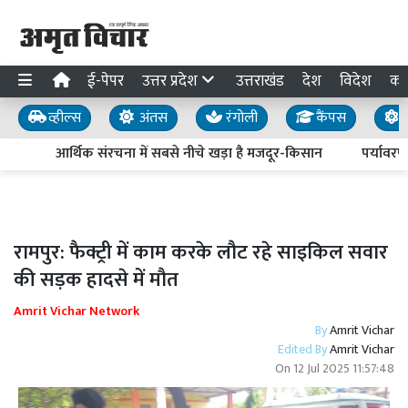
ई-पेपर
उत्तर प्रदेश
उत्तराखंड
देश
विदेश
का
व्हील्स
अंतस
रंगोली
कैंपस
य
आर्थिक संरचना में सबसे नीचे खड़ा है मजदूर-किसान
पर्यावरण 
रामपुर: फैक्ट्री में काम करके लौट रहे साइकिल सवार
की सड़क हादसे में मौत
Amrit Vichar Network
By
Amrit Vichar
Edited By
Amrit Vichar
On
12 Jul 2025 11:57:48