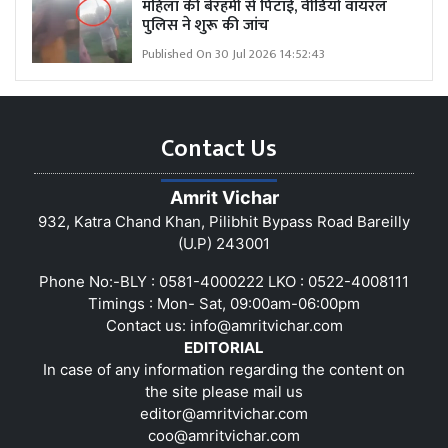
महिला की बेरहमी से पिटाई, वीडियो वायरल
पुलिस ने शुरू की जांच
Published On 30 Jul 2026 14:52:43
Contact Us
Amrit Vichar
932, Katra Chand Khan, Pilibhit Bypass Road Bareilly
(U.P) 243001
Phone No:-BLY : 0581-4000222 LKO : 0522-4008111
Timings : Mon- Sat, 09:00am-06:00pm
Contact us:
info@amritvichar.com
EDITORIAL
In case of any information regarding the content on
the site please mail us
editor@amritvichar.com
coo@amritvichar.com