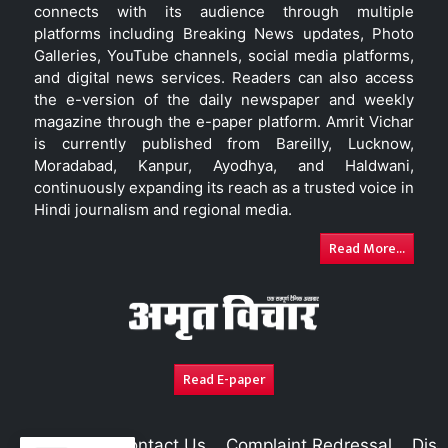
connects with its audience through multiple
platforms including Breaking News updates, Photo
Galleries, YouTube channels, social media platforms,
and digital news services. Readers can also access
the e-version of the daily newspaper and weekly
magazine through the e-paper platform. Amrit Vichar
is currently published from Bareilly, Lucknow,
Moradabad, Kanpur, Ayodhya, and Haldwani,
continuously expanding its reach as a trusted voice in
Hindi journalism and regional media.
Read More...
Read E-paper
About Us
Contact Us
Complaint Redressal
Disc