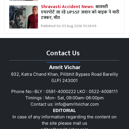
Shravasti Accident News:
श्रावस्ती
एयरपोर्ट जा रहे UPSSF जवान को बाइक ने मारी
टक्कर, मौत
Published On 03 Aug 2026 10:28:09
Contact Us
Amrit Vichar
932, Katra Chand Khan, Pilibhit Bypass Road Bareilly
(U.P) 243001
Phone No:-BLY : 0581-4000222 LKO : 0522-4008111
Timings : Mon- Sat, 09:00am-06:00pm
Contact us:
info@amritvichar.com
EDITORIAL
In case of any information regarding the content on
the site please mail us