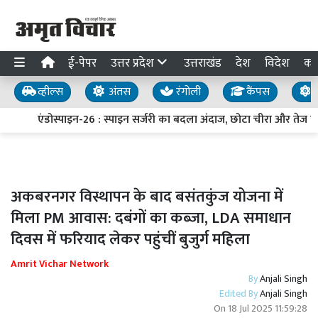
ई-पेपर
उत्तर प्रदेश
उत्तराखंड
देश
विदेश
का
व्हील्स
अंतस
रंगोली
कैंपस
य
एंडोस्पाइन-26 : स्पाइन सर्जरी का बदला अंदाज, छोटा चीरा और तेज रि
अकबरनगर विस्थापन के बाद बसंतकुंज योजना में
मिला PM आवास: दबंगों का कब्जा, LDA समाधान
दिवस में फरियाद लेकर पहुंचीं बुजुर्ग महिला
Amrit Vichar Network
By
Anjali Singh
Edited By
Anjali Singh
On
18 Jul 2025 11:59:28