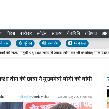
श
विदेश
कारोबार
स्पोर्ट्स
स्वास्थ्य
वैचारिकी
राशिफल
और द
कैंपस
यूरेका
शब्द रंग
ग्लैमवर्ल्ड
ंख्या पहुंची 97, 1.68 लाख से ज्यादा लोग अब भी प्रभावित; गोलाघाट में सबसे
ा तीन की छात्रा ने मुख्यमंत्री योगी को बांधी
ichar
Edited By
Amrit Vichar
On
08 Aug 2025 19:38:01