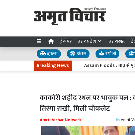
ई-पेपर
उत्तर प्रदेश
उत्तराखंड
दे
व्हील्स
अंतस
रंगोली
Breaking News
Assam Floods : बाढ़ से मृतकों की स
काकोरी शहीद स्थल पर भावुक पल : कक्ष
तिरंगा राखी, मिली चॉकलेट
Amrit Vichar Network
By
Amrit V