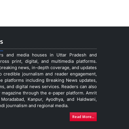
s
ers and media houses in Uttar Pradesh and
ss print, digital, and multimedia platforms.
t breaking news, in-depth coverage, and updates
to credible journalism and reader engagement,
le platforms including Breaking News updates,
ms, and digital news services. Readers can also
 magazine through the e-paper platform. Amrit
w, Moradabad, Kanpur, Ayodhya, and Haldwani,
ndi journalism and regional media.
Read More...