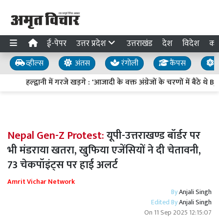
ई-पेपर
उत्तर प्रदेश
उत्तराखंड
देश
विदेश
का
व्हील्स
अंतस
रंगोली
कैंपस
य
हल्द्वानी में गरजे खड़गे : 'आजादी के वक्त अंग्रेजों के चरणों में बैठे थे 
Nepal Gen-Z Protest:
यूपी-उत्तराखण्ड बॉर्डर पर
भी मंडराया खतरा, खुफिया एजेंसियों ने दी चेतावनी,
73 चेकपॉइंट्स पर हाई अलर्ट
Amrit Vichar Network
By
Anjali Singh
Edited By
Anjali Singh
On
11 Sep 2025 12:15:07