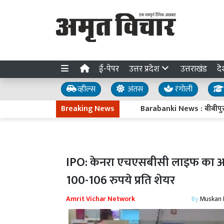
ई-पेपर
उत्तर प्रदेश
उत्तराखंड
दे
व्हील्स
अंतस
रंगोली
Breaking News
Barabanki News : बीबीपुर की बेटी 
IPO: केनरा एचएसबीसी लाइफ का आईप
100-106 रुपये प्रति शेयर
Amrit Vichar Network
By
Muskan D