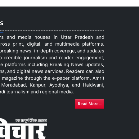
s
ers and media houses in Uttar Pradesh and
ss print, digital, and multimedia platforms.
t breaking news, in-depth coverage, and updates
to credible journalism and reader engagement,
le platforms including Breaking News updates,
ms, and digital news services. Readers can also
 magazine through the e-paper platform. Amrit
w, Moradabad, Kanpur, Ayodhya, and Haldwani,
ndi journalism and regional media.
Read More...