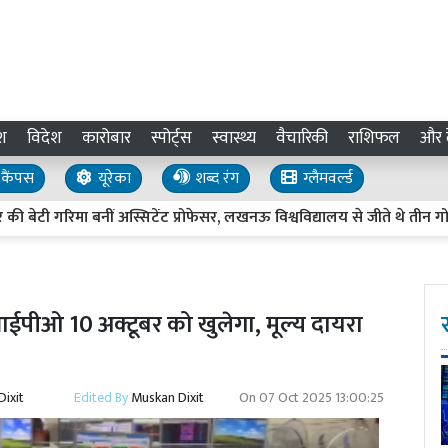
श
विदेश
कारोबार
स्पोर्ट्स
स्वास्थ्य
वैचारिकी
राशिफल
और द
कैंपस
यूरेका
शब्द रंग
ग्लैमवर्ल्ड
गरिमा बनीं अस्सिटेंट प्रोफेसर, लखनऊ विश्वविद्यालय से जीते थे तीन गोल्ड मे
ीओ 10 अक्टूबर को खुलेगा, मूल्य दायरा
ixit
Edited By
Muskan Dixit
On
07 Oct 2025 13:00:25