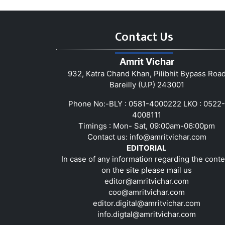
Contact Us
Amrit Vichar
932, Katra Chand Khan, Pilibhit Bypass Roa
Bareilly (U.P) 243001
Phone No:-BLY : 0581-4000222 LKO : 0522-
4008111
Timings : Mon- Sat, 09:00am-06:00pm
Contact us:
info@amritvichar.com
EDITORIAL
In case of any information regarding the conte
on the site please mail us
editor@amritvichar.com
coo@amritvichar.com
editor.digital@amritvichar.com
info.digtal@amritvichar.com