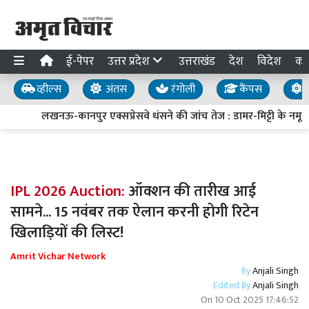
ई-पेपर
उत्तर प्रदेश
उत्तराखंड
देश
विदेश
का
व्हील्स
अंतस
रंगोली
कैंपस
य
लखनऊ-कानपुर एक्सप्रेसवे धंसने की जांच तेज : डामर-मिट्टी के नमूने ल
IPL 2026 Auction:
ऑक्शन की तारीख आई
सामने... 15 नवंबर तक ऐलान करनी होगी रिटेन
खिलाड़ियों की लिस्ट!
Amrit Vichar Network
By
Anjali Singh
Edited By
Anjali Singh
On
10 Oct 2025 17:46:52