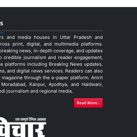
s
ers and media houses in Uttar Pradesh and
ss print, digital, and multimedia platforms.
t breaking news, in-depth coverage, and updates
to credible journalism and reader engagement,
le platforms including Breaking News updates,
ms, and digital news services. Readers can also
 magazine through the e-paper platform. Amrit
w, Moradabad, Kanpur, Ayodhya, and Haldwani,
ndi journalism and regional media.
Read More...