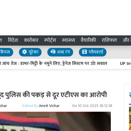
श
विदेश
कारोबार
स्पोर्ट्स
स्वास्थ्य
वैचारिकी
राशिफल
और द
कैंपस
यूरेका
शब्द रंग
ग्लैमवर्ल्ड
: डामर-मिट्टी के नमूने लिए, ड्रेनेज सिस्टम पर उठे सवाल
UP Investmen
वजूद पुलिस की पकड़ से दूर एटीएस का आरोपी
ichar
Edited By
Amrit Vichar
On
10 Oct 2025 18:12:18