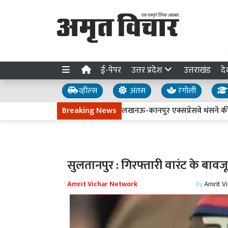
ई-पेपर
उत्तर प्रदेश
उत्तराखंड
दे
व्हील्स
अंतस
रंगोली
Breaking News
लखनऊ-कानपुर एक्सप्रेसवे धंसने की जांच तेज 
सुलतानपुर : गिरफ्तारी वारंट के बा
Amrit Vichar Network
By
Amrit V