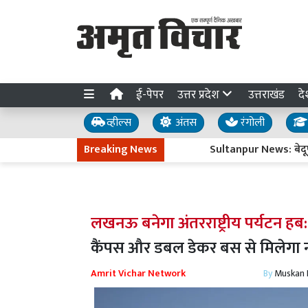
ई-पेपर
उत्तर प्रदेश
उत्तराखंड
दे
व्हील्स
अंतस
रंगोली
Breaking News
Sultanpur News: बेदूपारा बाई
लखनऊ बनेगा अंतरराष्ट्रीय पर्यटन हब
कैंपस और डबल डेकर बस से मिलेगा 
Amrit Vichar Network
By
Muskan D