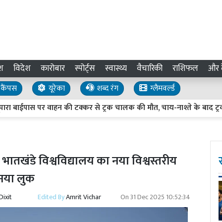
श
विदेश
कारोबार
स्पोर्ट्स
स्वास्थ्य
वैचारिकी
राशिफल
और द
कैंपस
यूरेका
शब्द रंग
ग्लैमवर्ल्ड
पास पर वाहन की टक्कर से ट्रक चालक की मौत, चाय-नाश्ते के बाद ट्रक पर च
:
भातखंडे विश्वविद्यालय का नया विश्वस्तरीय
नया लुक
ixit
Edited By
Amrit Vichar
On
31 Dec 2025 10:52:34