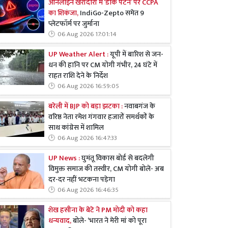
ऑनलाइन खरीदारी में ‘डार्क पैटर्न’ पर CCPA
का शिकंजा,
IndiGo-Zepto समेत 9
प्लेटफॉर्म पर जुर्माना
06 Aug 2026 17:01:14
UP Weather Alert :
यूपी में बारिश से जन-
धन की हानि पर CM योगी गंभीर, 24 घंटे में
राहत राशि देने के निर्देश
06 Aug 2026 16:59:05
बरेली में BJP को बड़ा झटका :
नवाबगंज के
वरिष्ठ नेता रमेश गंगवार हजारों समर्थकों के
साथ कांग्रेस में शामिल
06 Aug 2026 16:47:33
UP News :
घुमंतू विकास बोर्ड से बदलेगी
विमुक्त समाज की तस्वीर, CM योगी बोले- अब
दर-दर नहीं भटकना पड़ेगा
06 Aug 2026 16:46:35
शेख हसीना के बेटे ने PM मोदी को कहा
धन्यवाद,
बोले- ‘भारत ने मेरी मां को पूरा