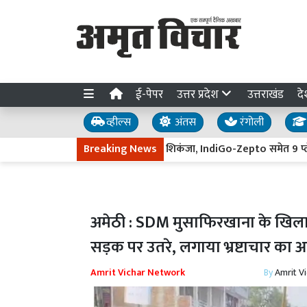
ई-पेपर
उत्तर प्रदेश
उत्तराखंड
दे
व्हील्स
अंतस
रंगोली
री में ‘डार्क पैटर्न’ पर CCPA का शिकंजा, IndiGo-Zepto समेत 9 प्लेटफॉर्म प
Breaking News
अमेठी : SDM मुसाफिरखाना के खिलाफ 
सड़क पर उतरे, लगाया भ्रष्टाचार का 
Amrit Vichar Network
By
Amrit V