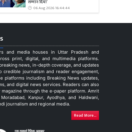
सम्मान दिया’
06 Aug 2026 16:44:44
s
ers and media houses in Uttar Pradesh and
ss print, digital, and multimedia platforms.
t breaking news, in-depth coverage, and updates
to credible journalism and reader engagement,
le platforms including Breaking News updates,
ms, and digital news services. Readers can also
 magazine through the e-paper platform. Amrit
w, Moradabad, Kanpur, Ayodhya, and Haldwani,
ndi journalism and regional media.
Read More...