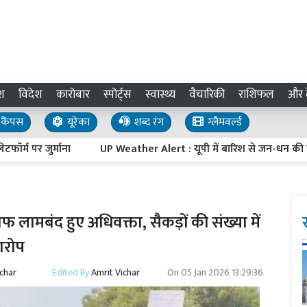
श
विदेश
कारोबार
स्पोर्ट्स
स्वास्थ्य
वैचारिकी
राशिफल
और द
कैंपस
यूरेका
शब्द रंग
ग्लैमवर्ल्ड
र जुर्माना
UP Weather Alert : यूपी में बारिश से जन-धन की हानि पर CM 
लामबंद हुए अधिवक्ता, सैकड़ों की संख्या में
आरोप
ichar
Edited By
Amrit Vichar
On
05 Jan 2026 13:29:36