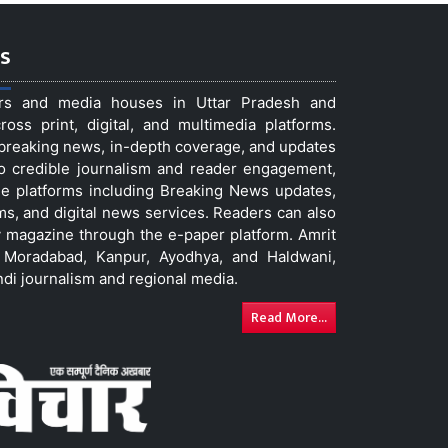
s
ers and media houses in Uttar Pradesh and
ss print, digital, and multimedia platforms.
t breaking news, in-depth coverage, and updates
to credible journalism and reader engagement,
le platforms including Breaking News updates,
ms, and digital news services. Readers can also
 magazine through the e-paper platform. Amrit
w, Moradabad, Kanpur, Ayodhya, and Haldwani,
ndi journalism and regional media.
Read More...