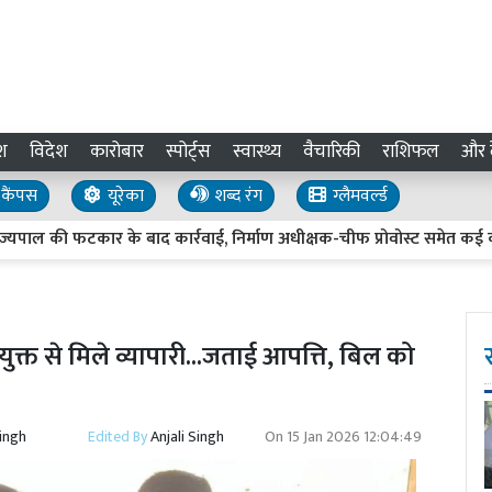
श
विदेश
कारोबार
स्पोर्ट्स
स्वास्थ्य
वैचारिकी
राशिफल
और द
कैंपस
यूरेका
शब्द रंग
ग्लैमवर्ल्ड
 की फटकार के बाद कार्रवाई, निर्माण अधीक्षक-चीफ प्रोवोस्ट समेत कई को नोट
क्त से मिले व्यापारी...जताई आपत्ति, बिल को
Singh
Edited By
Anjali Singh
On
15 Jan 2026 12:04:49