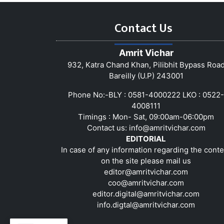
Contact Us
Amrit Vichar
932, Katra Chand Khan, Pilibhit Bypass Roa
Bareilly (U.P) 243001
Phone No:-BLY : 0581-4000222 LKO : 0522-
4008111
Timings : Mon- Sat, 09:00am-06:00pm
Contact us:
info@amritvichar.com
EDITORIAL
In case of any information regarding the conte
on the site please mail us
editor@amritvichar.com
coo@amritvichar.com
editor.digital@amritvichar.com
info.digtal@amritvichar.com