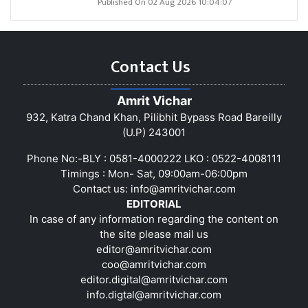
Published On 02 Aug 2026 10:04:07
Contact Us
Amrit Vichar
932, Katra Chand Khan, Pilibhit Bypass Road Bareilly
(U.P) 243001
Phone No:-BLY : 0581-4000222 LKO : 0522-4008111
Timings : Mon- Sat, 09:00am-06:00pm
Contact us:
info@amritvichar.com
EDITORIAL
In case of any information regarding the content on
the site please mail us
editor@amritvichar.com
coo@amritvichar.com
editor.digital@amritvichar.com
info.digtal@amritvichar.com