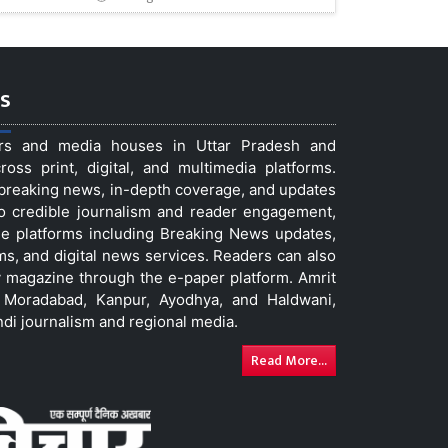
s
ers and media houses in Uttar Pradesh and
ss print, digital, and multimedia platforms.
t breaking news, in-depth coverage, and updates
to credible journalism and reader engagement,
le platforms including Breaking News updates,
ms, and digital news services. Readers can also
 magazine through the e-paper platform. Amrit
w, Moradabad, Kanpur, Ayodhya, and Haldwani,
ndi journalism and regional media.
Read More...