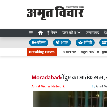
ई-पेपर
उत्तर प्रदेश
उत्तराखंड
दे
व्हील्स
अंतस
रंगोली
Breaking News
प्रयागराज में राहुल गांधी का युवाओं से
Moradabad:
तेंदुए का आतंक खत्म,
Amrit Vichar Network
By
Amrit V