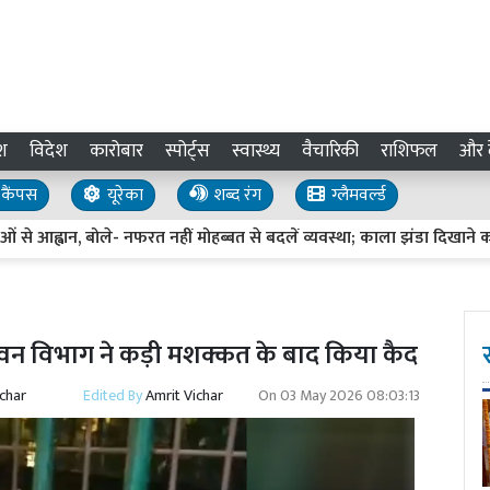
श
विदेश
कारोबार
स्पोर्ट्स
स्वास्थ्य
वैचारिकी
राशिफल
और द
कैंपस
यूरेका
शब्द रंग
ग्लैमवर्ल्ड
 आह्वान, बोले- नफरत नहीं मोहब्बत से बदलें व्यवस्था; काला झंडा दिखाने का प्रया
 वन विभाग ने कड़ी मशक्कत के बाद किया कैद
ichar
Edited By
Amrit Vichar
On
03 May 2026 08:03:13