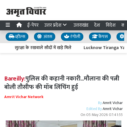
ई-पेपर
उत्तर प्रदेश
उत्तराखंड
देश
विदेश
का
व्हील्स
अंतस
रंगोली
कैंपस
य
सुरक्षा के रखवाले सौदों में खड़े मिले
Lucknow Tiranga Yatra : आ
Bareilly:
पुलिस की कहानी नकारी...मौलाना की पत्नी
बोली तौसीफ की मॉब लिंचिंग हुई
Amrit Vichar Network
By
Amrit Vichar
Edited By
Amrit Vichar
On
05 May 2026 07:41:55