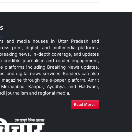
s
ers and media houses in Uttar Pradesh and
ss print, digital, and multimedia platforms.
t breaking news, in-depth coverage, and updates
to credible journalism and reader engagement,
le platforms including Breaking News updates,
ms, and digital news services. Readers can also
 magazine through the e-paper platform. Amrit
w, Moradabad, Kanpur, Ayodhya, and Haldwani,
ndi journalism and regional media.
Read More...