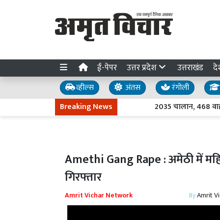
ई-पेपर
उत्तर प्रदेश
उत्तराखंड
दे
व्हील्स
अंतस
रंगोली
Breaking News
2035 चालान, 468 वाहन सीज..
Amethi Gang Rape : अमेठी में महिल
गिरफ्तार
Amrit Vichar Network
By
Amrit V