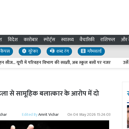
श
विदेश
कारोबार
स्पोर्ट्स
स्वास्थ्य
वैचारिकी
राशिफल
और द
कैंपस
यूरेका
शब्द रंग
ग्लैमवर्ल्ड
. यूपी में परिवहन विभाग की सख्ती, अब स्कूल बसों पर नजर
उर्से रजव
ा से सामूहिक बलात्कार के आरोप में दो
ichar
Edited By
Amrit Vichar
On
04 May 2026 15:24:03