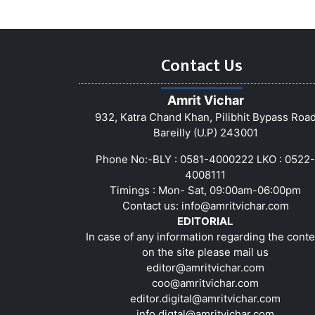
Contact Us
Amrit Vichar
932, Katra Chand Khan, Pilibhit Bypass Roa
Bareilly (U.P) 243001
Phone No:-BLY : 0581-4000222 LKO : 0522-
4008111
Timings : Mon- Sat, 09:00am-06:00pm
Contact us:
info@amritvichar.com
EDITORIAL
In case of any information regarding the conte
on the site please mail us
editor@amritvichar.com
coo@amritvichar.com
editor.digital@amritvichar.com
info.digtal@amritvichar.com