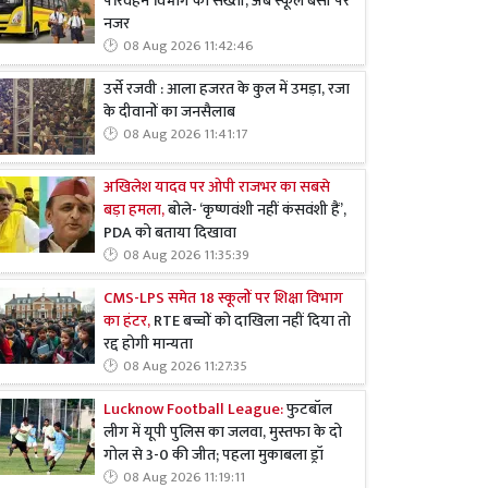
परिवहन विभाग की सख्ती, अब स्कूल बसों पर
नजर
08 Aug 2026 11:42:46
उर्से रजवी : आला हजरत के कुल में उमड़ा, रजा
के दीवानों का जनसैलाब
08 Aug 2026 11:41:17
अखिलेश यादव पर ओपी राजभर का सबसे
बड़ा हमला,
बोले- ‘कृष्णवंशी नहीं कंसवंशी हैं’,
PDA को बताया दिखावा
08 Aug 2026 11:35:39
CMS-LPS समेत 18 स्कूलों पर शिक्षा विभाग
का हंटर,
RTE बच्चों को दाखिला नहीं दिया तो
रद्द होगी मान्यता
08 Aug 2026 11:27:35
Lucknow Football League:
फुटबॉल
लीग में यूपी पुलिस का जलवा, मुस्तफा के दो
गोल से 3-0 की जीत; पहला मुकाबला ड्रॉ
08 Aug 2026 11:19:11