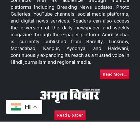
connects with its audience through multiple
platforms including Breaking News updates, Photo
Galleries, YouTube channels, social media platforms,
and digital news services. Readers can also access
the e-version of the daily newspaper and weekly
magazine through the e-paper platform. Amrit Vichar
is currently published from Bareilly, Lucknow,
Moradabad, Kanpur, Ayodhya, and Haldwani,
continuously expanding its reach as a trusted voice in
Hindi journalism and regional media.
Read More...
HI
Read E-paper
About Us
Contact Us
Complaint Redressal
Disc