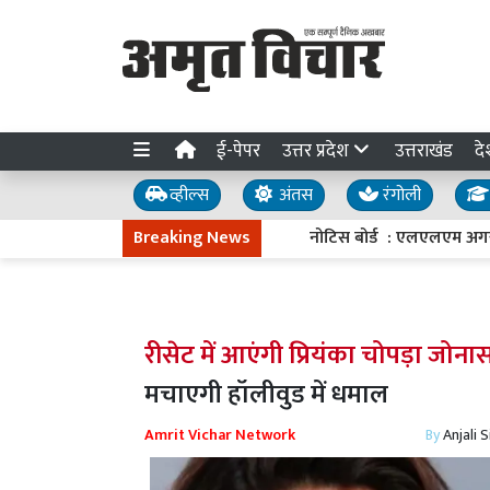
ई-पेपर
उत्तर प्रदेश
उत्तराखंड
दे
व्हील्स
अंतस
रंगोली
Breaking News
नोटिस बोर्ड : एलएलएम अगस्त के अंति
रीसेट में आएंगी प्रियंका चोपड़ा जोना
मचाएगी हॉलीवुड में धमाल
Amrit Vichar Network
By
Anjali 