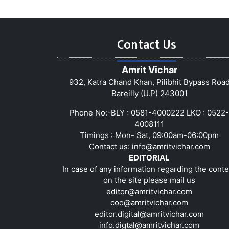
Contact Us
Amrit Vichar
932, Katra Chand Khan, Pilibhit Bypass Roa
Bareilly (U.P) 243001
Phone No:-BLY : 0581-4000222 LKO : 0522-
4008111
Timings : Mon- Sat, 09:00am-06:00pm
Contact us:
info@amritvichar.com
EDITORIAL
In case of any information regarding the conte
on the site please mail us
editor@amritvichar.com
coo@amritvichar.com
editor.digital@amritvichar.com
info.digtal@amritvichar.com