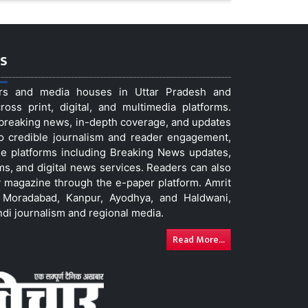
s
ers and media houses in Uttar Pradesh and
ss print, digital, and multimedia platforms.
t breaking news, in-depth coverage, and updates
to credible journalism and reader engagement,
le platforms including Breaking News updates,
ms, and digital news services. Readers can also
 magazine through the e-paper platform. Amrit
w, Moradabad, Kanpur, Ayodhya, and Haldwani,
ndi journalism and regional media.
Read More...