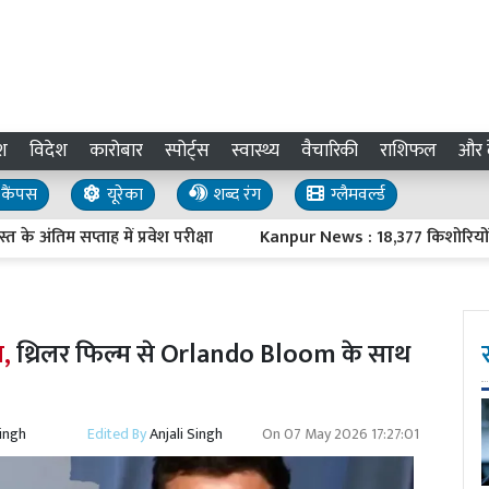
श
विदेश
कारोबार
स्पोर्ट्स
स्वास्थ्य
वैचारिकी
राशिफल
और द
कैंपस
यूरेका
शब्द रंग
ग्लैमवर्ल्ड
म सप्ताह में प्रवेश परीक्षा
Kanpur News : 18,377 किशोरियों को लग
स,
थ्रिलर फिल्म से Orlando Bloom के साथ
Singh
Edited By
Anjali Singh
On
07 May 2026 17:27:01