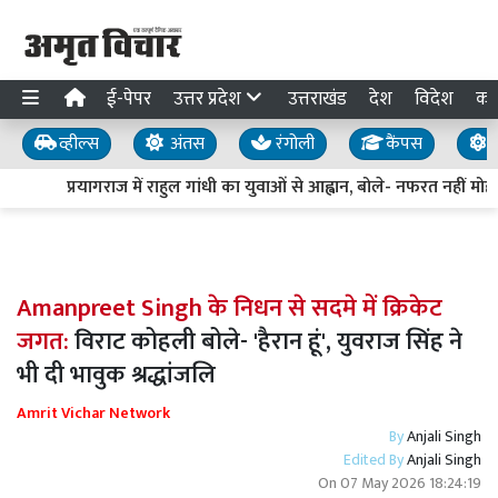
ई-पेपर
उत्तर प्रदेश
उत्तराखंड
देश
विदेश
का
व्हील्स
अंतस
रंगोली
कैंपस
य
प्रयागराज में राहुल गांधी का युवाओं से आह्वान, बोले- नफरत नहीं मोहब्
Amanpreet Singh के निधन से सदमे में क्रिकेट
जगत:
विराट कोहली बोले- 'हैरान हूं', युवराज सिंह ने
भी दी भावुक श्रद्धांजलि
Amrit Vichar Network
By
Anjali Singh
Edited By
Anjali Singh
On
07 May 2026 18:24:19