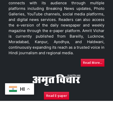
connects with its audience through multiple
platforms including Breaking News updates, Photo
Galleries, YouTube channels, social media platforms,
and digital news services. Readers can also access
the e-version of the daily newspaper and weekly
magazine through the e-paper platform. Amrit Vichar
is currently published from Bareilly, Lucknow,
Moradabad, Kanpur, Ayodhya, and Haldwani,
continuously expanding its reach as a trusted voice in
Hindi journalism and regional media.
Read More...
HI
Read E-paper
About Us
Contact Us
Complaint Redressal
Disc