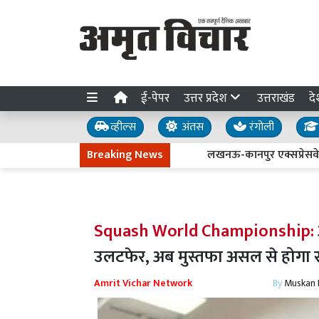
ई-पेपर
उत्तर प्रदेश
उत्तराखंड
दे
व्हील्स
अंतस
रंगोली
Breaking News
लखनऊ-कानपुर एक्सप्रेसवे धंसने की 
Squash World Championship:
उलटफेर, अब मुस्तफा असल से होगा
Amrit Vichar Network
By
Muskan D