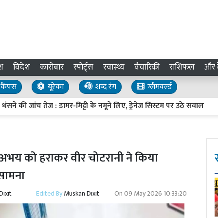
श
विदेश
कारोबार
स्पोर्ट्स
स्वास्थ्य
वैचारिकी
राशिफल
और द
कैंपस
यूरेका
शब्द रंग
ग्लैमवर्ल्ड
जांच तेज : डामर-मिट्टी के नमूने लिए, ड्रेनेज सिस्टम पर उठे सवाल
UP I
अभय को हराकर वीर चोटरानी ने किया
 सामना
ixit
Edited By
Muskan Dixit
On
09 May 2026 10:33:20