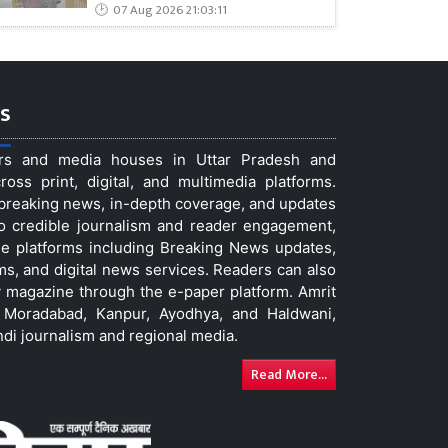
07 Aug 2026 21:03:11
s
ers and media houses in Uttar Pradesh and
ss print, digital, and multimedia platforms.
t breaking news, in-depth coverage, and updates
to credible journalism and reader engagement,
le platforms including Breaking News updates,
ms, and digital news services. Readers can also
 magazine through the e-paper platform. Amrit
w, Moradabad, Kanpur, Ayodhya, and Haldwani,
ndi journalism and regional media.
Read More...