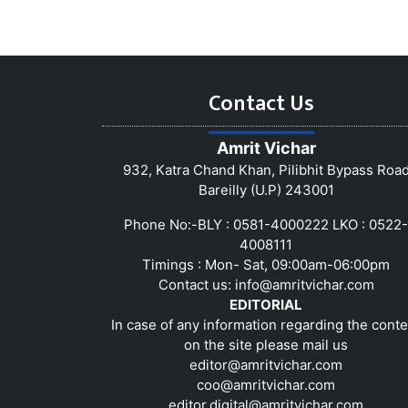
Contact Us
Amrit Vichar
932, Katra Chand Khan, Pilibhit Bypass Roa
Bareilly (U.P) 243001
Phone No:-BLY : 0581-4000222 LKO : 0522-
4008111
Timings : Mon- Sat, 09:00am-06:00pm
Contact us:
info@amritvichar.com
EDITORIAL
In case of any information regarding the conte
on the site please mail us
editor@amritvichar.com
coo@amritvichar.com
editor.digital@amritvichar.com