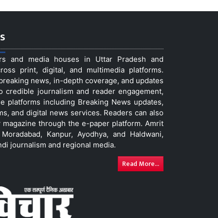
s
ers and media houses in Uttar Pradesh and
ss print, digital, and multimedia platforms.
t breaking news, in-depth coverage, and updates
to credible journalism and reader engagement,
le platforms including Breaking News updates,
ms, and digital news services. Readers can also
 magazine through the e-paper platform. Amrit
w, Moradabad, Kanpur, Ayodhya, and Haldwani,
ndi journalism and regional media.
Read More...