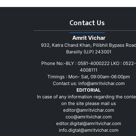
Contact Us
Amrit Vichar
932, Katra Chand Khan, Pilibhit Bypass Roa
Bareilly (U.P) 243001
Phone No:-BLY : 0581-4000222 LKO : 0522-
4008111
Timings : Mon- Sat, 09:00am-06:00pm
Contact us:
info@amritvichar.com
EDITORIAL
In case of any information regarding the conte
on the site please mail us
editor@amritvichar.com
coo@amritvichar.com
editor.digital@amritvichar.com
info.digtal@amritvichar.com