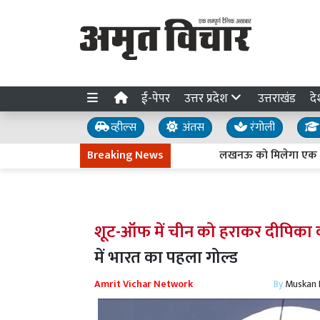
ई-पेपर
उत्तर प्रदेश
उत्तराखंड
दे
व्हील्स
अंतस
रंगोली
Breaking News
लखनऊ को मिलेगा एक और बड़ा स्पो
शूट-ऑफ में चीन को हराकर दीपिका की
में भारत का पहला गोल्ड
Amrit Vichar Network
By
Muskan D