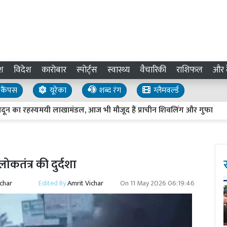
श
विदेश
कारोबार
स्पोर्ट्स
स्वास्थ्य
वैचारिकी
राशिफल
और द
कैंपस
यूरेका
शब्द रंग
ग्लैमवर्ल्ड
 रहस्यमयी लाखामंडल, आज भी मौजूद हैं प्राचीन शिवलिंग और गुफा
जॉब अ
ोकतंत्र की दुर्दशा
ichar
Edited By
Amrit Vichar
On
11 May 2026 06:19:46