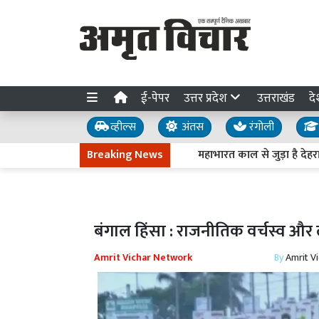
ई-पेपर
उत्तर प्रदेश
उत्तराखंड
दे
व्हील्स
अंतस
रंगोली
Breaking News
महाभारत काल से जुड़ा है देहरादून का
बंगाल हिंसा : राजनीतिक वर्चस्व और ल
Amrit Vichar Network
By
Amrit V