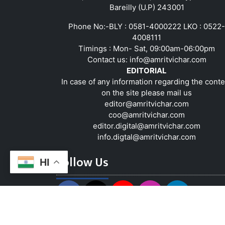
Bareilly (U.P) 243001
Phone No:-BLY : 0581-4000222 LKO : 0522-
4008111
Timings : Mon- Sat, 09:00am-06:00pm
Contact us:
info@amritvichar.com
EDITORIAL
In case of any information regarding the conte
on the site please mail us
editor@amritvichar.com
coo@amritvichar.com
editor.digital@amritvichar.com
info.digtal@amritvichar.com
Follow Us
HI