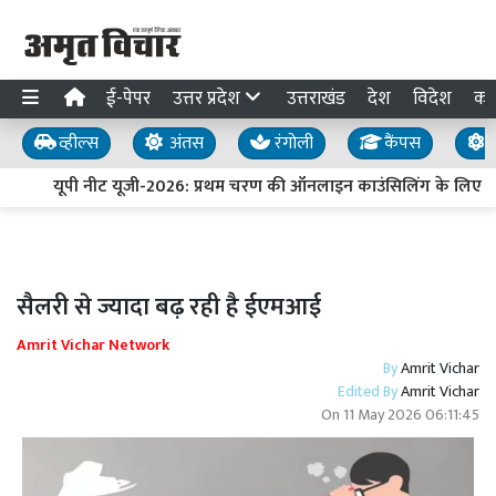
ई-पेपर
उत्तर प्रदेश
उत्तराखंड
देश
विदेश
का
व्हील्स
अंतस
रंगोली
कैंपस
य
यूपी नीट यूजी-2026: प्रथम चरण की ऑनलाइन काउंसिलिंग के लिए पं
सैलरी से ज्यादा बढ़ रही है ईएमआई
Amrit Vichar Network
By
Amrit Vichar
Edited By
Amrit Vichar
On
11 May 2026 06:11:45