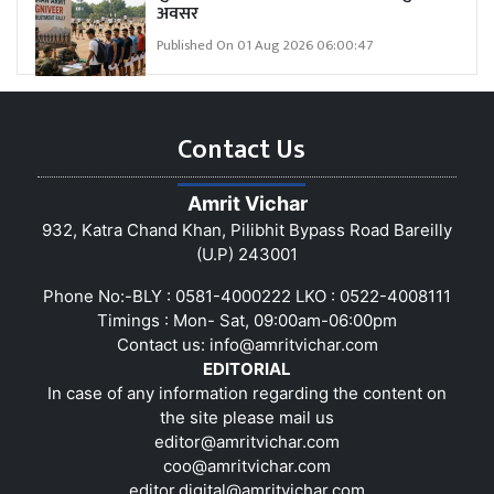
अवसर
Published On 01 Aug 2026 06:00:47
Contact Us
Amrit Vichar
932, Katra Chand Khan, Pilibhit Bypass Road Bareilly
(U.P) 243001
Phone No:-BLY : 0581-4000222 LKO : 0522-4008111
Timings : Mon- Sat, 09:00am-06:00pm
Contact us:
info@amritvichar.com
EDITORIAL
In case of any information regarding the content on
the site please mail us
editor@amritvichar.com
coo@amritvichar.com
editor.digital@amritvichar.com