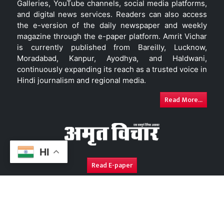
Galleries, YouTube channels, social media platforms,
and digital news services. Readers can also access
the e-version of the daily newspaper and weekly
magazine through the e-paper platform. Amrit Vichar
is currently published from Bareilly, Lucknow,
Moradabad, Kanpur, Ayodhya, and Haldwani,
continuously expanding its reach as a trusted voice in
Hindi journalism and regional media.
Read More...
HI
Read E-paper
About Us
Contact Us
Complaint Redressal
Disc
Copyright © 2026. All Rights Reserved By
Amrit Vichar.