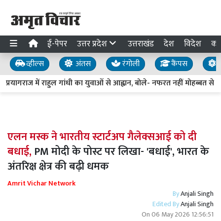
ई-पेपर
उत्तर प्रदेश
उत्तराखंड
देश
विदेश
का
व्हील्स
अंतस
रंगोली
कैंपस
य
प्रयागराज में राहुल गांधी का युवाओं से आह्वान, बोले- नफरत नहीं मोहब्बत से बद
एलन मस्क ने भारतीय स्टार्टअप गैलेक्सआई को दी
बधाई,
PM मोदी के पोस्ट पर लिखा- 'बधाई', भारत के
अंतरिक्ष क्षेत्र की बढ़ी धमक
Amrit Vichar Network
By
Anjali Singh
Edited By
Anjali Singh
On
06 May 2026 12:56:51