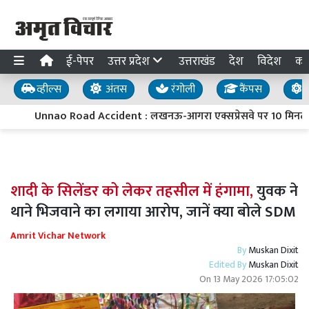
ई-पेपर
उत्तर प्रदेश
उत्तराखंड
देश
विदेश
का
व्हील्स
अंतस
रंगोली
कैंपस
य
Unnao Road Accident : लखनऊ-आगरा एक्सप्रेसवे पर 10 मिनट में द
शादी के सिलेंडर को लेकर तहसील में हंगामा,
युवक ने
थाने भिजवाने का लगाया आरोप, जानें क्या बोले SDM
Amrit Vichar Network
By
Muskan Dixit
Edited By
Muskan Dixit
On
13 May 2026 17:05:02