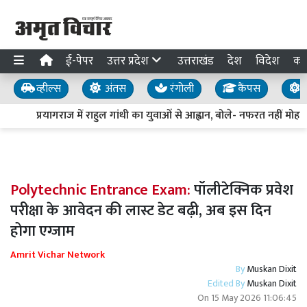
ई-पेपर
उत्तर प्रदेश
उत्तराखंड
देश
विदेश
का
व्हील्स
अंतस
रंगोली
कैंपस
य
प्रयागराज में राहुल गांधी का युवाओं से आह्वान, बोले- नफरत नहीं मोहब्ब
Polytechnic Entrance Exam:
पॉलीटेक्निक प्रवेश
परीक्षा के आवेदन की लास्ट डेट बढ़ी, अब इस दिन
होगा एग्जाम
Amrit Vichar Network
By
Muskan Dixit
Edited By
Muskan Dixit
On
15 May 2026 11:06:45