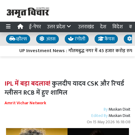
ई-पेपर
उत्तर प्रदेश
उत्तराखंड
देश
विदेश
का
व्हील्स
अंतस
रंगोली
कैंपस
य
UP Investment News : गौतमबुद्ध नगर में 45 हजार करोड़ रुपये क
IPL में बड़ा बदलाव!
कुलदीप यादव CSK और रिचर्ड
ग्लीसन RCB में हुए शामिल
Amrit Vichar Network
By
Muskan Dixit
Edited By
Muskan Dixit
On
15 May 2026 16:18:08