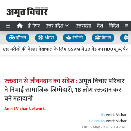
ई-पेपर
उत्तर प्रदेश
उत्तराखंड
देश
विदेश
का
व्हील्स
अंतस
रंगोली
कैंपस
य
रीजों की बेहतर देखभाल के लिए GSVM में 20 बेड का HDU शुरू, पैरामेडिकल
रक्तदान से जीवनदान का संदेश :
अमृत विचार परिवार
ने निभाई सामाजिक जिम्मेदारी, 18 लोग रक्तदान कर
बने महादानी
Amrit Vichar Network
By
Amrit Vichar
Edited By
Amrit Vichar
On
16 May 2026 20:42:48