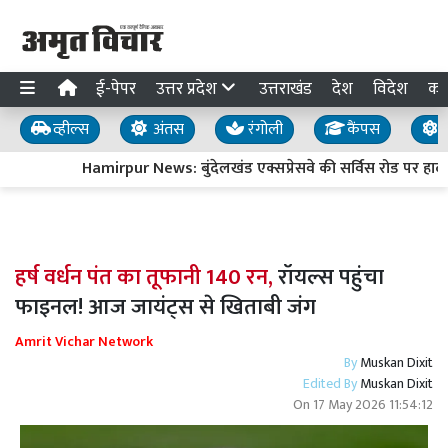
ई-पेपर
उत्तर प्रदेश
उत्तराखंड
देश
विदेश
का
व्हील्स
अंतस
रंगोली
कैंपस
य
Hamirpur News: बुंदेलखंड एक्सप्रेसवे की सर्विस रोड पर हादस
हर्ष वर्धन पंत का तूफानी 140 रन,
रॉयल्स पहुंचा
फाइनल! आज जायंट्स से खिताबी जंग
Amrit Vichar Network
By
Muskan Dixit
Edited By
Muskan Dixit
On
17 May 2026 11:54:12