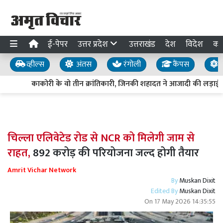
ई-पेपर
उत्तर प्रदेश
उत्तराखंड
देश
विदेश
का
व्हील्स
अंतस
रंगोली
कैंपस
य
काकोरी के वो तीन क्रांतिकारी, जिनकी शहादत ने आजादी की लड़ाई क
चिल्ला एलिवेटेड रोड से NCR को मिलेगी जाम से
राहत,
892 करोड़ की परियोजना जल्द होगी तैयार
Amrit Vichar Network
By
Muskan Dixit
Edited By
Muskan Dixit
On
17 May 2026 14:35:55