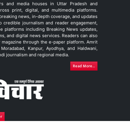
ers and media houses in Uttar Pradesh and
ss print, digital, and multimedia platforms.
t breaking news, in-depth coverage, and updates
to credible journalism and reader engagement,
le platforms including Breaking News updates,
ms, and digital news services. Readers can also
 magazine through the e-paper platform. Amrit
w, Moradabad, Kanpur, Ayodhya, and Haldwani,
ndi journalism and regional media.
Read More...
er