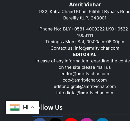
Amrit Vichar
932, Katra Chand Khan, Pilibhit Bypass Roa
Bareilly (U.P) 243001
Phone No:-BLY : 0581-4000222 LKO : 0522-
4008111
Timings : Mon- Sat, 09:00am-06:00pm
Contact us:
info@amritvichar.com
EDITORIAL
In case of any information regarding the conte
on the site please mail us
editor@amritvichar.com
coo@amritvichar.com
editor.digital@amritvichar.com
info.digtal@amritvichar.com
Follow Us
HI