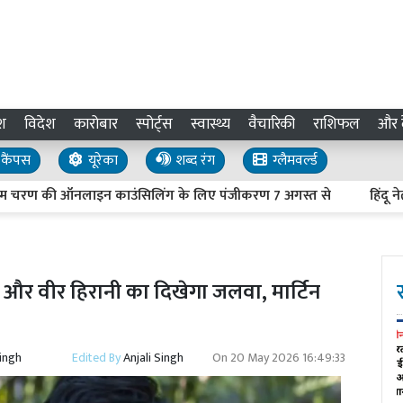
श
विदेश
कारोबार
स्पोर्ट्स
स्वास्थ्य
वैचारिकी
राशिफल
और द
कैंपस
यूरेका
शब्द रंग
ग्लैमवर्ल्ड
ण की ऑनलाइन काउंसिलिंग के लिए पंजीकरण 7 अगस्त से
हिंदू नेताओं क
र वीर हिरानी का दिखेगा जलवा, मार्टिन
Singh
Edited By
Anjali Singh
On
20 May 2026 16:49:33