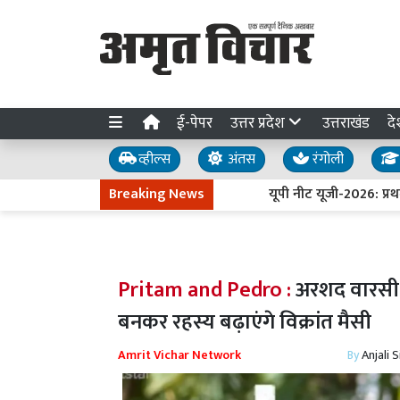
ई-पेपर
उत्तर प्रदेश
उत्तराखंड
दे
व्हील्स
अंतस
रंगोली
Breaking News
यूपी नीट यूजी-2026: प्रथम चर
Pritam and Pedro :
अरशद वारसी औ
बनकर रहस्य बढ़ाएंगे विक्रांत मैसी
Amrit Vichar Network
By
Anjali 