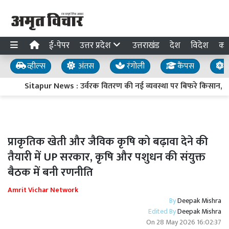
ई-पेपर
उत्तर प्रदेश
उत्तराखंड
देश
विदेश
का
व्हील्स
अंतस
रंगोली
कैंपस
य
Sitapur News : उर्वरक वितरण की नई व्यवस्था पर बिफरे किसान, प्रद
प्राकृतिक खेती और जैविक कृषि को बढ़ावा देने की
तैयारी में UP सरकार, कृषि और पशुधन की संयुक्त
बैठक में बनी रणनीति
Amrit Vichar Network
By
Deepak Mishra
Edited By
Deepak Mishra
On
28 May 2026 16:02:37