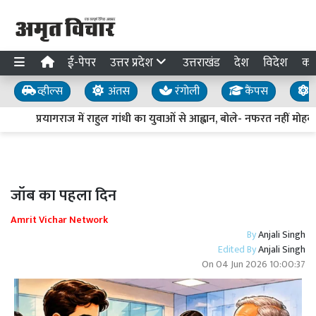
ई-पेपर
उत्तर प्रदेश
उत्तराखंड
देश
विदेश
का
व्हील्स
अंतस
रंगोली
कैंपस
य
प्रयागराज में राहुल गांधी का युवाओं से आह्वान, बोले- नफरत नहीं मोहब्ब
जॉब का पहला दिन
Amrit Vichar Network
By
Anjali Singh
Edited By
Anjali Singh
On
04 Jun 2026 10:00:37