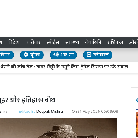
श
विदेश
कारोबार
स्पोर्ट्स
स्वास्थ्य
वैचारिकी
राशिफल
और द
कैंपस
यूरेका
शब्द रंग
ग्लैमवर्ल्ड
 तेज : डामर-मिट्टी के नमूने लिए, ड्रेनेज सिस्टम पर उठे सवाल
UP Inves
ि मुहर और इतिहास बोध
shra
Edited By
Deepak Mishra
On
31 May 2026 05:09:08