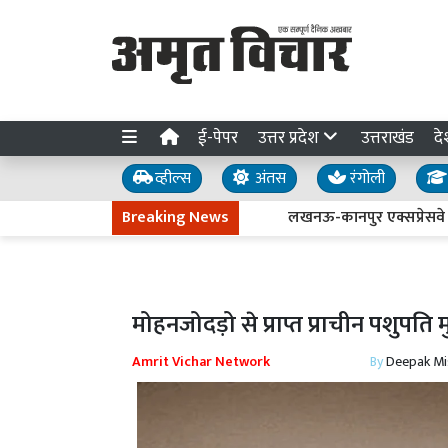
ई-पेपर
उत्तर प्रदेश
उत्तराखंड
दे
व्हील्स
अंतस
रंगोली
Breaking News
लखनऊ-कानपुर एक्सप्रेसवे धंसने की जांच
मोहनजोदड़ो से प्राप्त प्राचीन पशुपत
Amrit Vichar Network
By
Deepak Mi