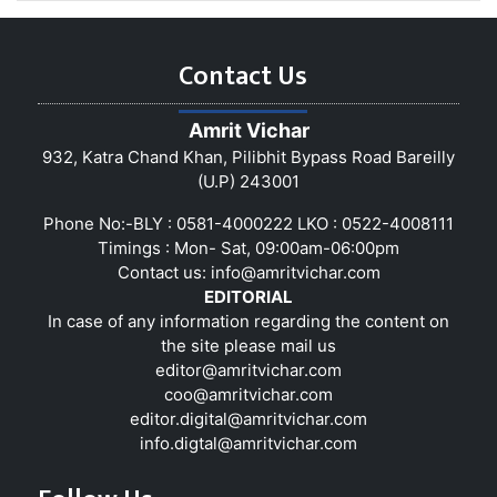
Contact Us
Amrit Vichar
932, Katra Chand Khan, Pilibhit Bypass Road Bareilly
(U.P) 243001
Phone No:-BLY : 0581-4000222 LKO : 0522-4008111
Timings : Mon- Sat, 09:00am-06:00pm
Contact us:
info@amritvichar.com
EDITORIAL
In case of any information regarding the content on
the site please mail us
editor@amritvichar.com
coo@amritvichar.com
editor.digital@amritvichar.com
info.digtal@amritvichar.com