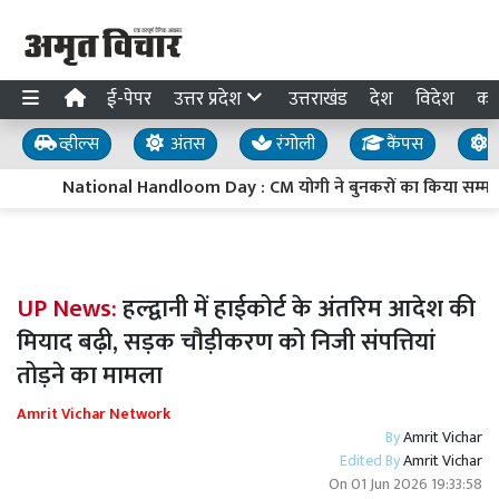
ई-पेपर
उत्तर प्रदेश
उत्तराखंड
देश
विदेश
का
व्हील्स
अंतस
रंगोली
कैंपस
य
National Handloom Day : CM योगी ने बुनकरों का किया सम्मान, 
UP News:
हल्द्वानी में हाईकोर्ट के अंतरिम आदेश की
मियाद बढ़ी, सड़क चौड़ीकरण को निजी संपत्तियां
तोड़ने का मामला
Amrit Vichar Network
By
Amrit Vichar
Edited By
Amrit Vichar
On
01 Jun 2026 19:33:58