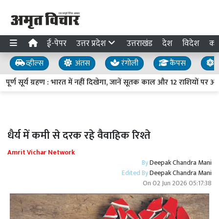
ई-पेपर
उत्तर प्रदेश
उत्तराखंड
देश
विदेश
का
व्हील्स
अंतस
रंगोली
कैंपस
य
ण सूर्य ग्रहण : भारत में नहीं दिखेगा, जानें सूतक काल और 12 राशियों पर असर
धैर्य में कमी से दरक रहे वैवाहिक रिश्ते
Amrit Vichar Network
By
Deepak Chandra Mani
Edited By
Deepak Chandra Mani
On
02 Jun 2026 05:17:38