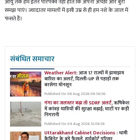
आयु तक हम इतने परिपक्व नहीं होते कि अपना अच्छा और बुरा
समझ पाएं। ज्यादातर मामलों में इसी उम्र से ही हम नशे के जाल में
फंसते हैं।
संबंधित समाचार
Weather Alert:
आज 17 राज्यों में झमाझम
बारिश का अलर्ट, दिल्ली-UP से पहाड़ों तक
बरसेगा मॉनसून
Published On 06 Aug 2026 08:56:36
गंगा का जलस्तर बढ़ा तो SDRF अलर्ट,
ऋषिकेश
में कांवड़ यात्रियों की सुरक्षा बढ़ाई; घाटों पर कड़ी
निगरानी
Published On 04 Aug 2026 12:06:38
Uttarakhand Cabinet Decisions :
धामी
कैबिनेट के बड़े फैसले, हाईकोर्ट परिसर,