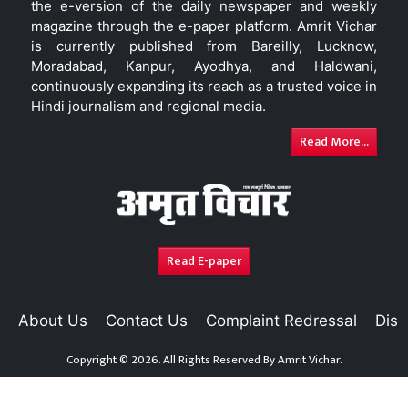
the e-version of the daily newspaper and weekly
magazine through the e-paper platform. Amrit Vichar
is currently published from Bareilly, Lucknow,
Moradabad, Kanpur, Ayodhya, and Haldwani,
continuously expanding its reach as a trusted voice in
Hindi journalism and regional media.
Read More...
Read E-paper
About Us
Contact Us
Complaint Redressal
Disc
Copyright © 2026. All Rights Reserved By
Amrit Vichar.