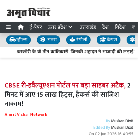
ई-पेपर
उत्तर प्रदेश
उत्तराखंड
देश
विदेश
का
व्हील्स
अंतस
रंगोली
कैंपस
य
काकोरी के वो तीन क्रांतिकारी, जिनकी शहादत ने आजादी की लड़ाई को
CBSE री-इवैल्यूएशन पोर्टल पर बड़ा साइबर अटैक,
2
मिनट में आए 15 लाख हिट्स, हैकर्स की साजिश
नाकाम!
Amrit Vichar Network
By
Muskan Dixit
Edited By
Muskan Dixit
On
02 Jun 2026 16:40:55