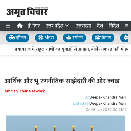
ई-पेपर
उत्तर प्रदेश
उत्तराखंड
देश
विदेश
का
व्हील्स
अंतस
रंगोली
कैंपस
य
प्रयागराज में राहुल गांधी का युवाओं से आह्वान, बोले- नफरत नहीं मोहब्बत
आर्थिक और भू-रणनीतिक साझेदारी की ओर क्वाड
Amrit Vichar Network
By
Deepak Chandra Mani
Edited By
Deepak Chandra Mani
On
03 Jun 2026 06:23:15