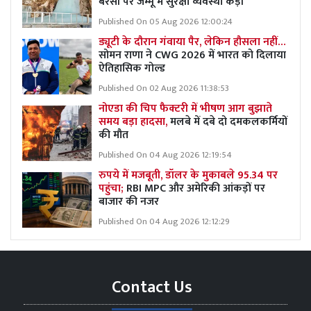
बरसी पर जम्मू में सुरक्षा व्यवस्था कड़ी
Published On 05 Aug 2026 12:00:24
ड्यूटी के दौरान गंवाया पैर, लेकिन हौसला नहीं…
सोमन राणा ने CWG 2026 में भारत को दिलाया
ऐतिहासिक गोल्ड
Published On 02 Aug 2026 11:38:53
नोएडा की चिप फैक्टरी में भीषण आग बुझाते
समय बड़ा हादसा,
मलबे में दबे दो दमकलकर्मियों
की मौत
Published On 04 Aug 2026 12:19:54
रुपये में मजबूती, डॉलर के मुकाबले 95.34 पर
पहुंचा;
RBI MPC और अमेरिकी आंकड़ों पर
बाजार की नजर
Published On 04 Aug 2026 12:12:29
Contact Us