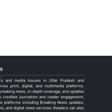
s
ers and media houses in Uttar Pradesh and
ss print, digital, and multimedia platforms.
t breaking news, in-depth coverage, and updates
to credible journalism and reader engagement,
le platforms including Breaking News updates,
ms, and digital news services. Readers can also