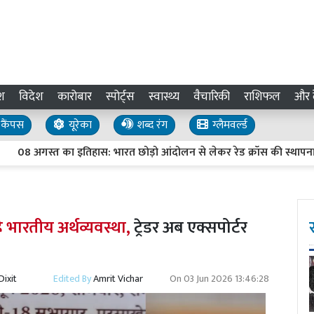
श
विदेश
कारोबार
स्पोर्ट्स
स्वास्थ्य
वैचारिकी
राशिफल
और द
कैंपस
यूरेका
शब्द रंग
ग्लैमवर्ल्ड
त का इतिहास: भारत छोड़ो आंदोलन से लेकर रेड क्रॉस की स्थापना तक, जानें इ
ै भारतीय अर्थव्यवस्था,
ट्रेडर अब एक्सपोर्टर
ixit
Edited By
Amrit Vichar
On
03 Jun 2026 13:46:28