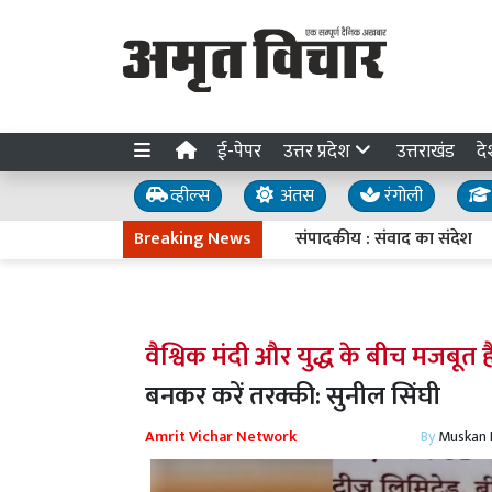
ई-पेपर
उत्तर प्रदेश
उत्तराखंड
दे
व्हील्स
अंतस
रंगोली
Breaking News
संपादकीय : संवाद का संदेश
08 अगस्
वैश्विक मंदी और युद्ध के बीच मजबूत ह
बनकर करें तरक्की: सुनील सिंघी
Amrit Vichar Network
By
Muskan D