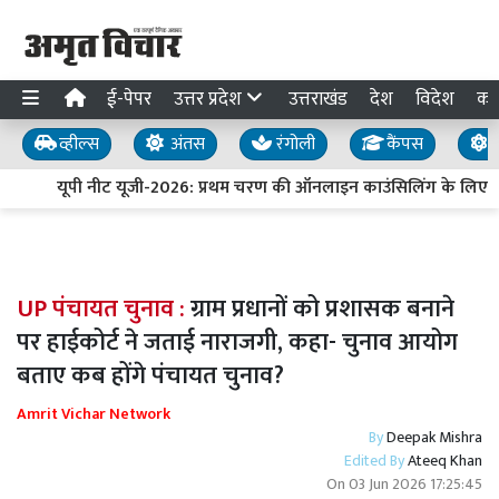
ई-पेपर
उत्तर प्रदेश
उत्तराखंड
देश
विदेश
का
व्हील्स
अंतस
रंगोली
कैंपस
य
यूपी नीट यूजी-2026: प्रथम चरण की ऑनलाइन काउंसिलिंग के लिए पं
UP पंचायत चुनाव :
ग्राम प्रधानों को प्रशासक बनाने
पर हाईकोर्ट ने जताई नाराजगी, कहा- चुनाव आयोग
बताए कब होंगे पंचायत चुनाव?
Amrit Vichar Network
By
Deepak Mishra
Edited By
Ateeq Khan
On
03 Jun 2026 17:25:45