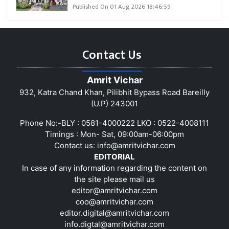
Published On 01 Aug 2026 18:46:59
Contact Us
Amrit Vichar
932, Katra Chand Khan, Pilibhit Bypass Road Bareilly
(U.P) 243001
Phone No:-BLY : 0581-4000222 LKO : 0522-4008111
Timings : Mon- Sat, 09:00am-06:00pm
Contact us:
info@amritvichar.com
EDITORIAL
In case of any information regarding the content on
the site please mail us
editor@amritvichar.com
coo@amritvichar.com
editor.digital@amritvichar.com
info.digtal@amritvichar.com