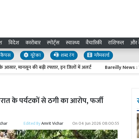
श
विदेश
कारोबार
स्पोर्ट्स
स्वास्थ्य
वैचारिकी
राशिफल
और द
कैंपस
यूरेका
शब्द रंग
ग्लैमवर्ल्ड
, मानसून की बढ़ी रफ्तार, इन जिलों में अलर्ट
Bareilly News : प्रवासी 
ात के पर्यटकों से ठगी का आरोप, फर्जी
ichar
Edited By
Amrit Vichar
On
04 Jun 2026 08:00:55