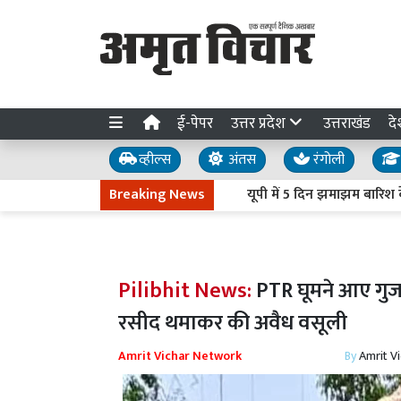
ई-पेपर
उत्तर प्रदेश
उत्तराखंड
दे
व्हील्स
अंतस
रंगोली
Breaking News
यूपी में 5 दिन झमाझम बारिश के आसार
Pilibhit News:
PTR घूमने आए गुजर
रसीद थमाकर की अवैध वसूली
Amrit Vichar Network
By
Amrit V