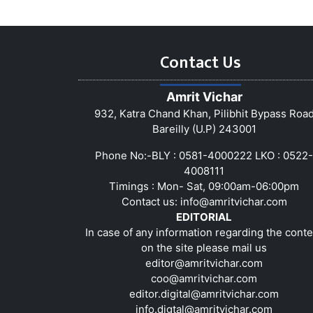
Contact Us
Amrit Vichar
932, Katra Chand Khan, Pilibhit Bypass Roa
Bareilly (U.P) 243001
Phone No:-BLY : 0581-4000222 LKO : 0522-
4008111
Timings : Mon- Sat, 09:00am-06:00pm
Contact us:
info@amritvichar.com
EDITORIAL
In case of any information regarding the conte
on the site please mail us
editor@amritvichar.com
coo@amritvichar.com
editor.digital@amritvichar.com
info.digtal@amritvichar.com