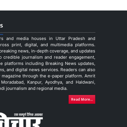
s
ers and media houses in Uttar Pradesh and
ss print, digital, and multimedia platforms.
t breaking news, in-depth coverage, and updates
to credible journalism and reader engagement,
le platforms including Breaking News updates,
ms, and digital news services. Readers can also
 magazine through the e-paper platform. Amrit
w, Moradabad, Kanpur, Ayodhya, and Haldwani,
ndi journalism and regional media.
Read More...