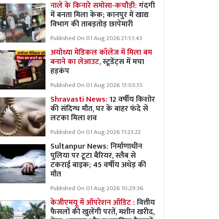
नाले के किनारे समोसा-कचौड़ी:
गंदगी
में बनता मिला केक; कानपुर में खाद्य
विभाग की ताबड़तोड़ छापेमारी
Published On 01 Aug 2026 21:51:43
अयोध्या मेडिकल कॉलेज में मिला बम
बनाने का लेआउट,
स्टूडेंट्स में मचा
हड़कंप
Published On 01 Aug 2026 13:03:35
Shravasti News:
12 वर्षीय किशोर
की संदिग्ध मौत, घर के बाहर फंदे से
लटका मिला शव
Published On 01 Aug 2026 11:23:22
Sultanpur News: निर्माणाधीन
पुलिया पर टूटा बैरियर, स्लैब से
टकराई बाइक; 45 वर्षीय अधेड़ की
मौत
Published On 01 Aug 2026 10:29:36
केजीएमयू में ऑपरेशन ऑडिट :
वित्तीय
फैसलों की खुलेंगी परतें, मशीन खरीद,